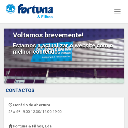
Toggl
naviga
Voltamos brevemente!
Estamos a actualizar o website com o
melhor conteúdo.
CONTACTOS
Horário de abertura
2ª a 6ª - 9.00-12.30/ 14.00-19.00
Fortuna & Filhos, Lda